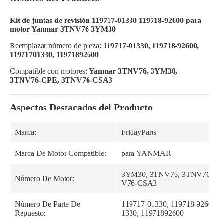
Kit de juntas de revisión 119717-01330 119718-92600 para
motor Yanmar 3TNV76 3YM30
Reemplazar número de pieza:
119717-01330, 119718-92600,
11971701330, 11971892600
Compatible con motores:
Yanmar 3TNV76, 3YM30,
3TNV76-CPE, 3TNV76-CSA3
Aspectos Destacados del Producto
Marca:
FridayParts
Marca De Motor Compatible:
para YANMAR
3YM30, 3TNV76, 3TNV76-C
Número De Motor:
V76-CSA3
Número De Parte De
119717-01330, 119718-92600,
Repuesto:
1330, 11971892600