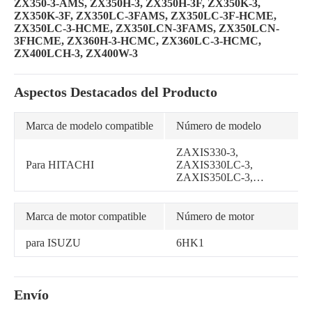
ZX350-3-AMS, ZX350H-3, ZX350H-3F, ZX350K-3,
ZX350K-3F, ZX350LC-3FAMS, ZX350LC-3F-HCME,
ZX350LC-3-HCME, ZX350LCN-3FAMS, ZX350LCN-
3FHCME, ZX360H-3-HCMC, ZX360LC-3-HCMC,
ZX400LCH-3, ZX400W-3
Aspectos Destacados del Producto
Marca de modelo compatible
Número de modelo
ZAXIS330-3,
Para HITACHI
ZAXIS330LC-3,
ZAXIS350LC-3,
ZAXIS330-3-EX,
ZAXIS330-AP-EX,
ZAXIS330-EX,
Marca de motor compatible
Número de motor
ZAXIS330LC-3-EX,
ZAXIS330LC-DH,
para ISUZU
6HK1
ZAXIS330LC-DM,
ZAXIS330LC-EX,
ZAXIS350H-3,
ZAXIS350H-3-EX,
Envío
ZAXIS350H-EX,