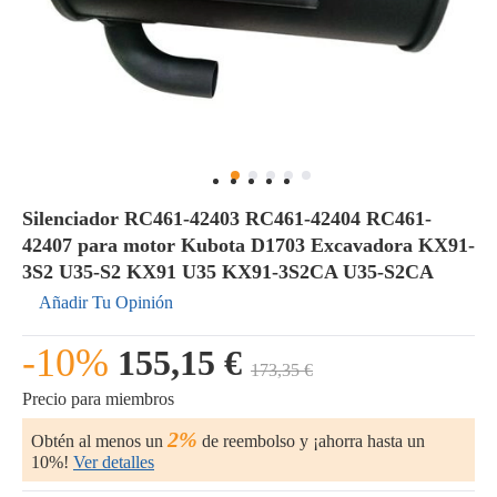
Silenciador RC461-42403 RC461-42404 RC461-
42407 para motor Kubota D1703 Excavadora KX91-
3S2 U35-S2 KX91 U35 KX91-3S2CA U35-S2CA
Añadir Tu Opinión
-10%
155,15 €
173,35 €
Precio para miembros
2%
Obtén al menos un
de reembolso y ¡ahorra hasta un
10%!
Ver detalles