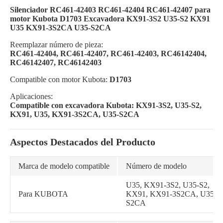
Silenciador RC461-42403 RC461-42404 RC461-42407 para
motor Kubota D1703 Excavadora KX91-3S2 U35-S2 KX91
U35 KX91-3S2CA U35-S2CA
Reemplazar número de pieza:
RC461-42404, RC461-42407, RC461-42403, RC46142404,
RC46142407, RC46142403
Compatible con motor Kubota:
D1703
Aplicaciones:
Compatible con excavadora Kubota: KX91-3S2, U35-S2,
KX91, U35, KX91-3S2CA, U35-S2CA
Aspectos Destacados del Producto
Marca de modelo compatible
Número de modelo
U35, KX91-3S2, U35-S2,
Para KUBOTA
KX91, KX91-3S2CA, U35-
S2CA