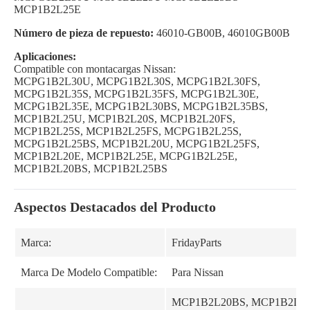
MCP1B2L25E
Número de pieza de repuesto:
46010-GB00B, 46010GB00B
Aplicaciones:
Compatible con montacargas Nissan:
MCPG1B2L30U, MCPG1B2L30S, MCPG1B2L30FS,
MCPG1B2L35S, MCPG1B2L35FS, MCPG1B2L30E,
MCPG1B2L35E, MCPG1B2L30BS, MCPG1B2L35BS,
MCP1B2L25U, MCP1B2L20S, MCP1B2L20FS,
MCP1B2L25S, MCP1B2L25FS, MCPG1B2L25S,
MCPG1B2L25BS, MCP1B2L20U, MCPG1B2L25FS,
MCP1B2L20E, MCP1B2L25E, MCPG1B2L25E,
MCP1B2L20BS, MCP1B2L25BS
Aspectos Destacados del Producto
Marca:
FridayParts
Marca De Modelo Compatible:
Para Nissan
MCP1B2L20BS, MCP1B2L20