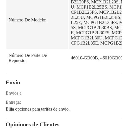
B2L20FS, MCP1B2L20S, M
U, MCP1B2L25BS, MCP1B2
CP1B2L25FS, MCP1B2L25S
2L25U, MCPG1B2L25BS, M
Número De Modelo:
L25E, MCPG1B2L25FS, MC
5S, MCPG1B2L30BS, MCPG
E, MCPG1B2L30FS, MCPG1
MCPG1B2L30U, MCPG1B2L
CPG1B2L35E, MCPG1B2L35
G1B2L35S
Número De Parte De
46010-GB00B, 46010GB00B
Repuesto:
Envío
Envíos a:
Entrega:
Elija opciones para tarifas de envío.
Opiniones de Clientes