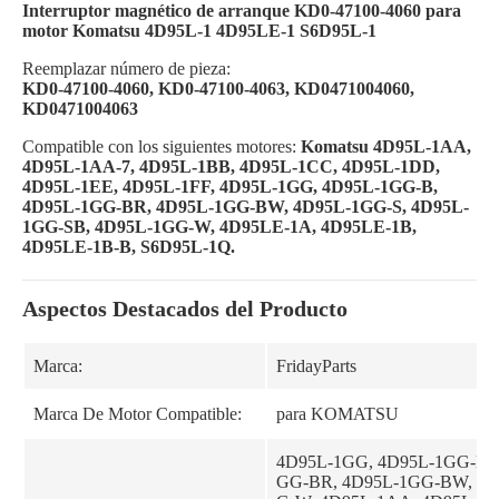
Interruptor magnético de arranque KD0-47100-4060 para
motor Komatsu 4D95L-1 4D95LE-1 S6D95L-1
Reemplazar número de pieza:
KD0-47100-4060, KD0-47100-4063, KD0471004060,
KD0471004063
Compatible con los siguientes motores:
Komatsu 4D95L-1AA,
4D95L-1AA-7, 4D95L-1BB, 4D95L-1CC, 4D95L-1DD,
4D95L-1EE, 4D95L-1FF, 4D95L-1GG, 4D95L-1GG-B,
4D95L-1GG-BR, 4D95L-1GG-BW, 4D95L-1GG-S, 4D95L-
1GG-SB, 4D95L-1GG-W, 4D95LE-1A, 4D95LE-1B,
4D95LE-1B-B, S6D95L-1Q.
Aspectos Destacados del Producto
Marca:
FridayParts
Marca De Motor Compatible:
para KOMATSU
4D95L-1GG, 4D95L-1GG-B, 
GG-BR, 4D95L-1GG-BW, 4D