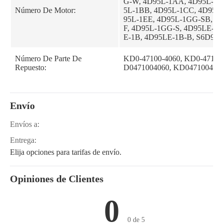
G-W, 4D95L-1AA, 4D95L-1A
Número De Motor:
5L-1BB, 4D95L-1CC, 4D95L
95L-1EE, 4D95L-1GG-SB, 4
F, 4D95L-1GG-S, 4D95LE-1A
E-1B, 4D95LE-1B-B, S6D95
Número De Parte De
KD0-47100-4060, KD0-47100
Repuesto:
D0471004060, KD047100406
Envío
Envíos a:
Entrega:
Elija opciones para tarifas de envío.
Opiniones de Clientes
0
0 de 5