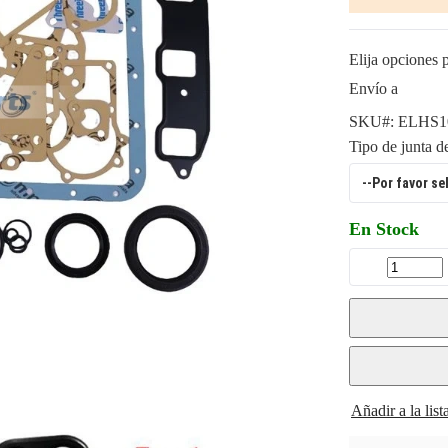
Elija opciones p
Envío a
SKU#:
ELHS1
Tipo de junta d
En Stock
Añadir a la lis