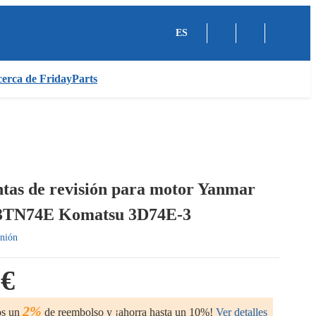
ES
erca de FridayParts
ntas de revisión para motor Yanmar
3TN74E Komatsu 3D74E-3
nión
 €
2%
os un
de reembolso y ¡ahorra hasta un 10%!
Ver detalles