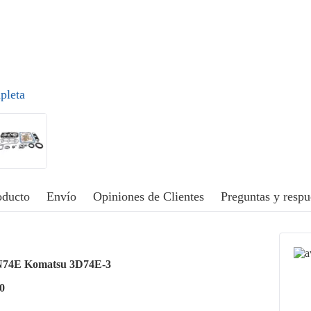
pleta
oducto
Envío
Opiniones de Clientes
Preguntas y respu
3TN74E Komatsu 3D74E-3
0