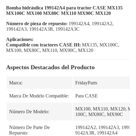
Bomba hidráulica 199142A4 para tractor CASE MX135
MX100C MX100 MX80C MX110 MX90C MX120
Número de pieza de repuesto:
199142A4, 199142A2,
199142A3, 199142A3R, 199142A3C
Aplicaciones:
Compatible con tractores CASE IH:
MX135, MX100C,
MX100, MX80C, MX110, MX90C, MX120
Aspectos Destacados del Producto
Marca:
FridayParts
Marca De Modelo Compatible:
Para CASE
MX100, MX110, MX120, MX
Número De Modelo:
100C, MX80C, MX90C
Número De Parte De
199142A2, 199142A3, 19914
Repuesto:
9142A3R, 199142A4