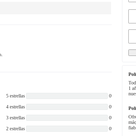
o.
Pol
Tod
1 a
nue
5 estrellas
0%
4 estrellas
0%
Pol
Ofr
3 estrellas
0%
máq
fiab
2 estrellas
0%