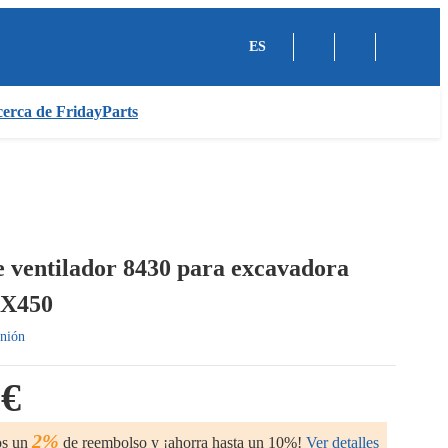
ES
erca de FridayParts
 ventilador 8430 para excavadora
EX450
nión
 €
2%
os un
de reembolso y ¡ahorra hasta un 10%!
Ver detalles