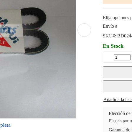
Elija opciones p
Envío a
SKU#:
BD024
En Stock
Añadir a la lis
Elección de
Elegido por su
pleta
Garantía de