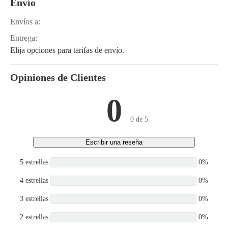
Envío
GLP040MX, GLP060MX,
GTP040MX, GTP050MX,
GTP060MX, GC030SVX,
Envíos a:
GC030VX, GC035VX,
Entrega:
GC040SVX, GC040VX,
GDP16VX, GDP18VX,
Elija opciones para tarifas de envío.
GDP20SVX, GLC030VX,
GLC035VX, GLP030VX,
GLP040SVX, GLP040VX,
Opiniones de Clientes
GLP16VX, GLP18VX,
GLP20SVX, GP030VX,
0
GP035VX, GP040SVX,
GC035SVX, GC050VX,
0 de 5
GC055SVX, GC055VX,
GC060VX, GC070VX,
GC080VX, GC080VXBCS,
Escribir una reseña
GC100VX, GC100VXBCS,
GC120SVX, GC120VX,
5 estrellas
0%
GC120VXPRS, GC135VX,
GC155VX, GDC135VX,
4 estrellas
0%
GDC155VX, GDP030VX,
GDP035VX, GDP040SVX,
3 estrellas
0%
GDP040VX, GDP040VX5,
GDP040VX6,
2 estrellas
0%
GDP045SVX5,