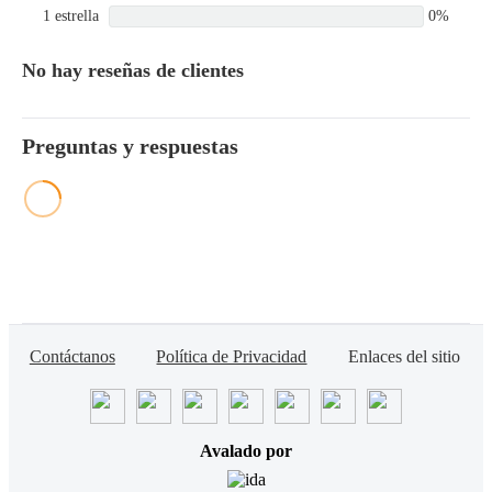
GDP045VX6, GDP050LX,
1 estrella
0%
GDP050VX, GDP055VX,
GDP060VX, GDP070VX,
GDP090VX, GDP100VX,
No hay reseñas de clientes
GDP110VX, GDP120VX,
GDP135VX, GDP155VX,
GDP170VX,
Preguntas y respuestas
GDP175VX36,
GDP190VX, GDP20VX,
GDP25VX, GDP30VX,
GDP35VX, GDP40VX5,
GDP40VX6, GDP45SVX5,
GDP45VX6, GDP50LX,
GDP50VX, GDP55VX,
GLC030SVX,
GLC035SVX,
GLC040SVX, GLC040VX,
GLC050LX, GLC050VX,
Contáctanos
Política de Privacidad
Enlaces del sitio
GLC055SVX, GLC055VX,
GLC060VX, GLC070VX,
GLC080VX,
GLC080VXBCS,
GLC100VX,
Avalado por
GLC100VXBCS,
GLC120SVX, GLC120VX,