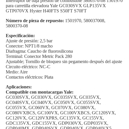
Interruptor de baja presión de combustible 5800370-08 1501970
para carretilla elevadora Yale GC030SVX GLP135VX
GTP070VX Hyster H40FTS S50FT S70FT
Número de pieza de repuesto:
1501970, 580037008,
5800370-08
Especificación:
Ajuste de presión: 2,5 bar
Conector: NPT1/8 macho
Diafragma: Caucho de fluorosilicona
Terminal: Conector Metric Pack 280
Ajustable; Tornillo de bloqueo sin pegamento después del ajuste
Circuito eléctrico: NC-C
Medio: Aire
Contactos eléctricos: Plata
Aplicaciones:
Compatible con montacargas Yale:
GC030SVX, GC030VX, GC035SVX, GC035VX,
GC040SVX, GC040VX, GC050VX, GC055SVX,
GC055VX, GC060VX, GC070VX, GC080VX,
GC080VXBCS, GC100VX, GC100VXBCS, GC120SVX,
GC120VX, GC120VXPRS, GC135VX, GC155VX,
GDC135VX, GDC155VX, GDP030VX, GDP035VX,
GDP040MX, GDP040SVX, GDP040VX, GDP040VX5,