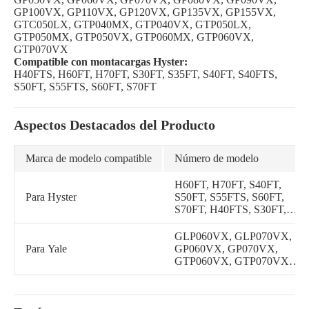
GP100VX, GP110VX, GP120VX, GP135VX, GP155VX,
GTC050LX, GTP040MX, GTP040VX, GTP050LX,
GTP050MX, GTP050VX, GTP060MX, GTP060VX,
GTP070VX
Compatible con montacargas Hyster:
H40FTS, H60FT, H70FT, S30FT, S35FT, S40FT, S40FTS,
S50FT, S55FTS, S60FT, S70FT
Aspectos Destacados del Producto
Marca de modelo compatible
Número de modelo
H60FT, H70FT, S40FT,
Para Hyster
S50FT, S55FTS, S60FT,
S70FT, H40FTS, S30FT,
S35FT, S40FTS
GLP060VX, GLP070VX,
Para Yale
GP060VX, GP070VX,
GTP060VX, GTP070VX,
GLP050VX, GDP080VX,
GLP050MX, GDP040MX,
GDP050MX, GDP060MX,