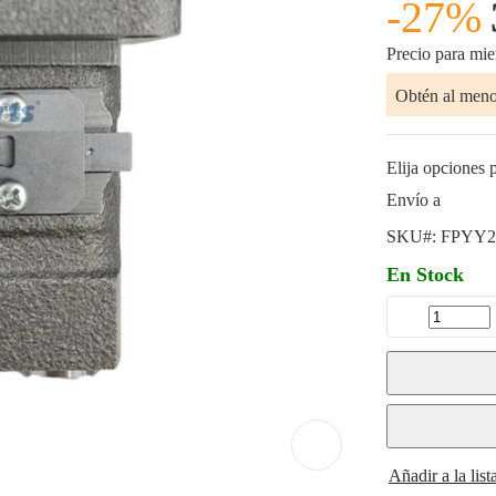
-27%
Precio para mi
Obtén al men
Elija opciones p
Envío a
SKU#:
FPYY2
En Stock
Añadir a la lis