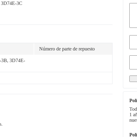
, 3D74E-3C
Número de parte de repuesto
-3B, 3D74E-
Pol
Tod
1 a
nue
o.
Pol