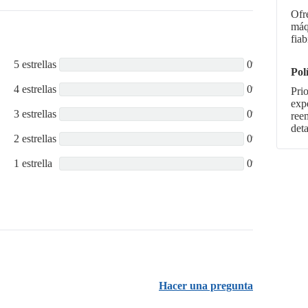
Ofr
máq
fiab
5 estrellas
0%
Pol
4 estrellas
0%
Pri
expe
3 estrellas
0%
ree
deta
2 estrellas
0%
1 estrella
0%
Hacer una pregunta