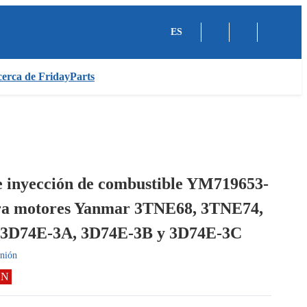
ES
erca de FridayParts
 inyección de combustible YM719653-
ra motores Yanmar 3TNE68, 3TNE74,
3D74E-3A, 3D74E-3B y 3D74E-3C
nión
ÓN