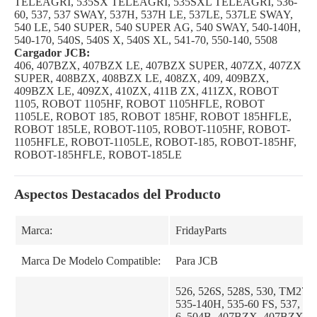
TELEAGRI, 535SX TELEAGRI, 535SXL TELEAGRI, 536-
60, 537, 537 SWAY, 537H, 537H LE, 537LE, 537LE SWAY,
540 LE, 540 SUPER, 540 SUPER AG, 540 SWAY, 540-140H,
540-170, 540S, 540S X, 540S XL, 541-70, 550-140, 5508
Cargador JCB:
406, 407BZX, 407BZX LE, 407BZX SUPER, 407ZX, 407ZX
SUPER, 408BZX, 408BZX LE, 408ZX, 409, 409BZX,
409BZX LE, 409ZX, 410ZX, 411B ZX, 411ZX, ROBOT
1105, ROBOT 1105HF, ROBOT 1105HFLE, ROBOT
1105LE, ROBOT 185, ROBOT 185HF, ROBOT 185HFLE,
ROBOT 185LE, ROBOT-1105, ROBOT-1105HF, ROBOT-
1105HFLE, ROBOT-1105LE, ROBOT-185, ROBOT-185HF,
ROBOT-185HFLE, ROBOT-185LE
Aspectos Destacados del Producto
Marca:
FridayParts
Marca De Modelo Compatible:
Para JCB
526, 526S, 528S, 530, TM270,
535-140H, 535-60 FS, 537, 54
6, 504B, 407BZX, 407BZX L