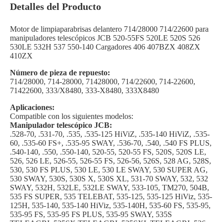
Detalles del Producto
Motor de limpiaparabrisas delantero 714/28000 714/22600 para
manipuladores telescópicos JCB 520-55FS 520LE 520S 526
530LE 532H 537 550-140 Cargadores 406 407BZX 408ZX
410ZX
Número de pieza de repuesto:
714/28000, 714-28000, 71428000, 714/22600, 714-22600,
71422600, 333/X8480, 333-X8480, 333X8480
Aplicaciones:
Compatible con los siguientes modelos:
Manipulador telescópico JCB:
.528-70, .531-70, .535, .535-125 HiViZ, .535-140 HiViZ, .535-
60, .535-60 FS+, .535-95 SWAY, .536-70, .540, .540 FS PLUS,
.540-140, .550, .550-140, 520-55, 520-55 FS, 520S, 520S LE,
526, 526 LE, 526-55, 526-55 FS, 526-56, 526S, 528 AG, 528S,
530, 530 FS PLUS, 530 LE, 530 LE SWAY, 530 SUPER AG,
530 SWAY, 530S, 530S X, 530S XL, 531-70 SWAY, 532, 532
SWAY, 532H, 532LE, 532LE SWAY, 533-105, TM270, 504B,
535 FS SUPER, 535 TELEBAT, 535-125, 535-125 HiViz, 535-
125H, 535-140, 535-140 HiViz, 535-140H, 535-60 FS, 535-95,
535-95 FS, 535-95 FS PLUS, 535-95 SWAY, 535S