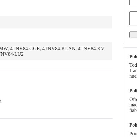
MW, 4TNV84-GGE, 4TNV84-KLAN, 4TNV84-KV
TNV84-LU2
Pol
Tod
1 a
nue
Pol
Ofr
o.
máq
fiab
Pol
Pri