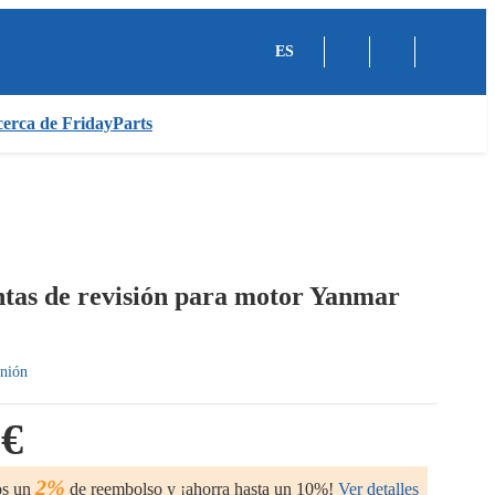
ES
erca de FridayParts
ntas de revisión para motor Yanmar
nión
 €
2%
os un
de reembolso y ¡ahorra hasta un 10%!
Ver detalles