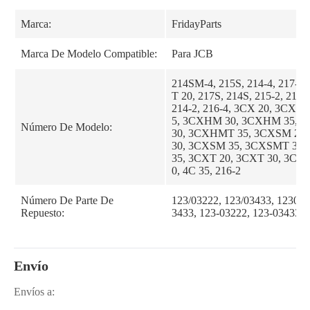
Marca:
FridayParts
Marca De Modelo Compatible:
Para JCB
214SM-4, 215S, 214-4, 217-
T 20, 217S, 214S, 215-2, 215-4
214-2, 216-4, 3CX 20, 3CX 3
5, 3CXHM 30, 3CXHM 35,
Número De Modelo:
30, 3CXHMT 35, 3CXSM 20
30, 3CXSM 35, 3CXSMT 30
35, 3CXT 20, 3CXT 30, 3CXT
0, 4C 35, 216-2
Número De Parte De
123/03222, 123/03433, 123032
Repuesto:
3433, 123-03222, 123-03433
Envío
Envíos a: