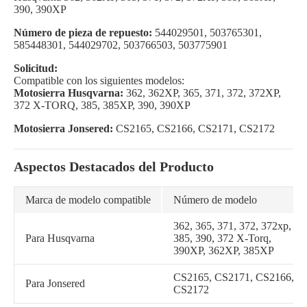
390, 390XP
Número de pieza de repuesto:
544029501, 503765301,
585448301, 544029702, 503766503, 503775901
Solicitud:
Compatible con los siguientes modelos:
Motosierra Husqvarna:
362, 362XP, 365, 371, 372, 372XP,
372 X-TORQ, 385, 385XP, 390, 390XP
Motosierra Jonsered:
CS2165, CS2166, CS2171, CS2172
Aspectos Destacados del Producto
Marca de modelo compatible
Número de modelo
362, 365, 371, 372, 372xp,
Para Husqvarna
385, 390, 372 X-Torq,
390XP, 362XP, 385XP
CS2165, CS2171, CS2166,
Para Jonsered
CS2172