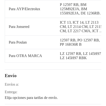
151 T, CTH 155, CTH 160,
P 12597 RB, BM
CTH 171, LT 2114 CA
Para AYP/Electrolux
125M92EJA, BM
155H92EJA, DE 1236RB
A, DE 1236RB B, DE
1336RB A, DE 14536RB
ICT 13, ICT 14, LT 2113
A, DE 145H36RB A, DE
Para Jonsered
CM, LT 2114 CM, LT 2115
145H36RB C, DE
CM, LT 2217 CMA, ICT 13
16H36RB A, DE
A, ICT 14 A, ICT 15 A,
16HT36RB A, EN 145RB
ICT 16 A, ICTH 16, LT
12597 RB, PO 12597 RB,
Para Poulan
A, EN 145RBH A, GS
2114 CA, LT 2114 CMA,
PP 16H36R B
12536 A, GS 14536H A,
LT 2115 CMA, LT 2216
MT 12536RB A, MT
CM, LT 2216 CMA2
LZ 12597 RB, LZ 145H97,
Para OTRA MARCA
15536RBH A, P 12597
LZ 145H97 RBK
HRB, RED 145H36 A,
RER 1236 A, RER 12536
A, RER 12536 C, RER
145H36 A, RER 145H36 B,
Envío
RER 145H36 C
Envíos a:
Entrega:
Elija opciones para tarifas de envío.