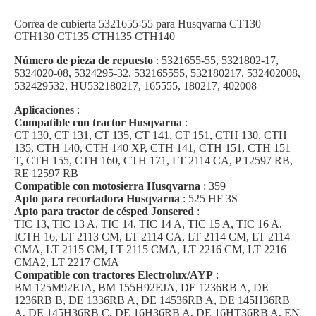
Correa de cubierta 5321655-55 para Husqvarna CT130
CTH130 CT135 CTH135 CTH140
Número de pieza de repuesto
: 5321655-55, 5321802-17,
5324020-08, 5324295-32, 532165555, 532180217, 532402008,
532429532, HU532180217, 165555, 180217, 402008
Aplicaciones
:
Compatible con tractor Husqvarna
:
CT 130, CT 131, CT 135, CT 141, CT 151, CTH 130, CTH
135, CTH 140, CTH 140 XP, CTH 141, CTH 151, CTH 151
T, CTH 155, CTH 160, CTH 171, LT 2114 CA, P 12597 RB,
RE 12597 RB
Compatible con motosierra Husqvarna
: 359
Apto para recortadora Husqvarna
: 525 HF 3S
Apto para tractor de césped Jonsered
:
TIC 13, TIC 13 A, TIC 14, TIC 14 A, TIC 15 A, TIC 16 A,
ICTH 16, LT 2113 CM, LT 2114 CA, LT 2114 CM, LT 2114
CMA, LT 2115 CM, LT 2115 CMA, LT 2216 CM, LT 2216
CMA2, LT 2217 CMA
Compatible con tractores Electrolux/AYP
:
BM 125M92EJA, BM 155H92EJA, DE 1236RB A, DE
1236RB B, DE 1336RB A, DE 14536RB A, DE 145H36RB
A, DE 145H36RB C, DE 16H36RB A, DE 16HT36RB A, EN