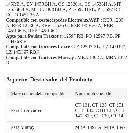
145RB A, EN 145RBH A, GS 12536 A, GS 14536H A, MT
12536RB A, MT 15536RBH A, P 12597 HRB, P 12597 RB,
ROJO 145H36 A
Compatible con cortacéspedes Electrolux/AYP
: RER 1236
A, RER 12536 A, RER 12536 C, RER 145H36 A, RER
145H36 B, RER 145H36 C
Apto para Poulan Tractor
r: 12597 RB, PO 12597 RB, PP
16H36R B
Compatible con tractores Lazer
: LZ 12597 RB, LZ 145H97,
LZ 145H97 RBK
Compatible con tractores Murray
: MBA 1392 A, MBA 1392
B
Aspectos Destacados del Producto
Marca de modelo compatible
Número de modelo
CT 131, CT 135, CT 151,
Para Husqvarna
CTH 130, CTH 135, CTH
140, 359, CT 130, CT 141,
CTH 141, P 12597 RB, RE
12597 RB, CTH 151, 525
Para Murray
MBA 1392 A, MBA 1392 B
HF 3S, CTH 140 XP, CTH