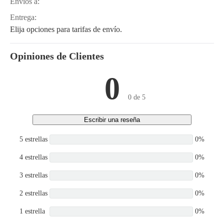
Envíos a:
DGDE-1, D902-E3B-
Entrega:
EXMK-1, D902-E3B-
MRG-1, D902-E3B-MRG-
Elija opciones para tarifas de envío.
2, D902-EF01
Opiniones de Clientes
0
0 de 5
Escribir una reseña
5 estrellas
0%
4 estrellas
0%
3 estrellas
0%
2 estrellas
0%
1 estrella
0%