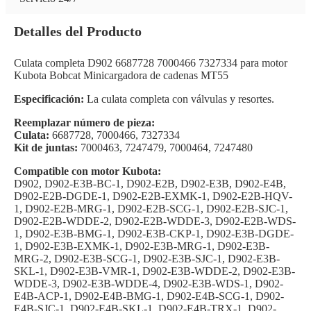
Detalles del Producto
Culata completa D902 6687728 7000466 7327334 para motor
Kubota Bobcat Minicargadora de cadenas MT55
Especificación:
La culata completa con válvulas y resortes.
Reemplazar número de pieza:
Culata:
6687728, 7000466, 7327334
Kit de juntas:
7000463, 7247479, 7000464, 7247480
Compatible con motor Kubota:
D902, D902-E3B-BC-1, D902-E2B, D902-E3B, ​​D902-E4B,
D902-E2B-DGDE-1, D902-E2B-EXMK-1, D902-E2B-HQV-
1, D902-E2B-MRG-1, D902-E2B-SCG-1, D902-E2B-SJC-1,
D902-E2B-WDDE-2, D902-E2B-WDDE-3, D902-E2B-WDS-
1, D902-E3B-BMG-1, D902-E3B-CKP-1, D902-E3B-DGDE-
1, D902-E3B-EXMK-1, D902-E3B-MRG-1, D902-E3B-
MRG-2, D902-E3B-SCG-1, D902-E3B-SJC-1, D902-E3B-
SKL-1, D902-E3B-VMR-1, D902-E3B-WDDE-2, D902-E3B-
WDDE-3, D902-E3B-WDDE-4, D902-E3B-WDS-1, D902-
E4B-ACP-1, D902-E4B-BMG-1, D902-E4B-SCG-1, D902-
E4B-SJC-1, D902-E4B-SKL-1, D902-E4B-TRX-1, D902-