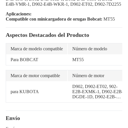
E4B-VMR-1, D902-E4B-WKR-1, D902-ET02, D902-7D2255
Aplicaciones:
Compatible con minicargadora de orugas Bobcat:
MT55
Aspectos Destacados del Producto
Marca de modelo compatible
Número de modelo
Para BOBCAT
MT55
Marca de motor compatible
Número de motor
D902, D902-ET02, 902-
para KUBOTA
E2B-EXMK-1, D902-E2B-
DGDE-1D, D902-E2B-
MRG-1, D902-E2B-SCG-1,
D902-E2B-SJC-1, D902-
E2B-WDDE-2, D902-E2B-
Envío
WDDE-3, D902-E2B-
WDS-1, D902-E3B, D902-
E3B-CKP-1, D902-E3B-