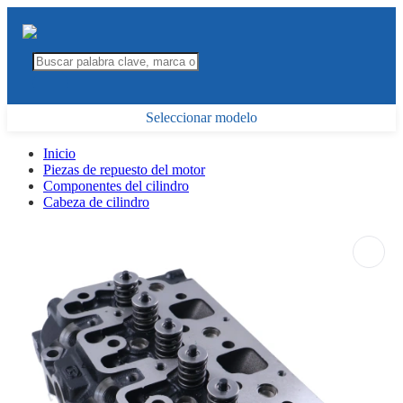
Seleccionar modelo
Inicio
Piezas de repuesto del motor
Componentes del cilindro
Cabeza de cilindro