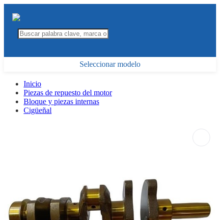
Seleccionar modelo
Inicio
Piezas de repuesto del motor
Bloque y piezas internas
Cigüeñal