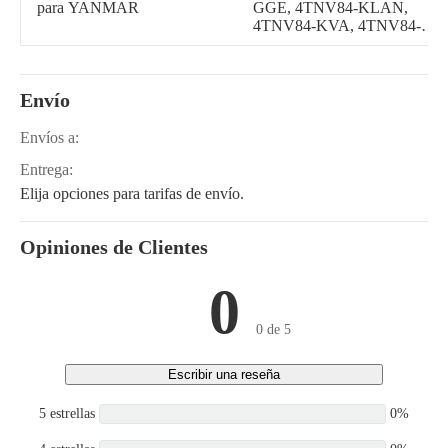
para YANMAR
GGE, 4TNV84-KLAN,
4TNV84-KVA, 4TNV84-
KWA, 4TNV84-LU2,
4TNV84T-BGGE,
4TNV84T-BGKL,
Envío
4TNV84T-BGMG,
4TNV84T-BGYM,
4TNV84T-BMSA,
Envíos a:
4TNV84T-BMSA2,
Entrega:
4TNV84T-BPCU,
4TNV84T-DFM,
Elija opciones para tarifas de envío.
4TNV84T-DMW,
4TNV84T-DSA, 4TNV84T-
DSA3, 4JH3
Opiniones de Clientes
0
0 de 5
Escribir una reseña
5 estrellas
0%