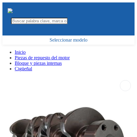
Seleccionar modelo
Inicio
Piezas de repuesto del motor
Bloque y piezas internas
Cigüeñal