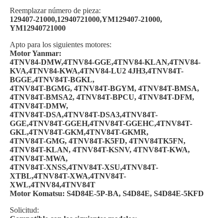
Reemplazar número de pieza:
129407-21000,12940721000,YM129407-21000,
YM12940721000
Apto para los siguientes motores:
Motor Yanmar:
4TNV84-DMW,4TNV84-GGE,4TNV84-KLAN,4TNV84-
KVA,4TNV84-KWA,4TNV84-LU2 4JH3,4TNV84T-
BGGE,4TNV84T-BGKL,
4TNV84T-BGMG, 4TNV84T-BGYM, 4TNV84T-BMSA,
4TNV84T-BMSA2, 4TNV84T-BPCU, 4TNV84T-DFM,
4TNV84T-DMW,
4TNV84T-DSA,4TNV84T-DSA3,4TNV84T-
GGE,4TNV84T-GGEH,4TNV84T-GGEHC,4TNV84T-
GKL,4TNV84T-GKM,4TNV84T-GKMR,
4TNV84T-GMG, 4TNV84T-K5FD, 4TNV84TK5FN,
4TNV84T-KLAN, 4TNV84T-KSNV, 4TNV84T-KWA,
4TNV84T-MWA,
4TNV84T-XNSS,4TNV84T-XSU,4TNV84T-
XTBL,4TNV84T-XWA,4TNV84T-
XWL,4TNV84,4TNV84T
Motor Komatsu: S4D84E-5P-BA, S4D84E, S4D84E-5KFD
Solicitud: