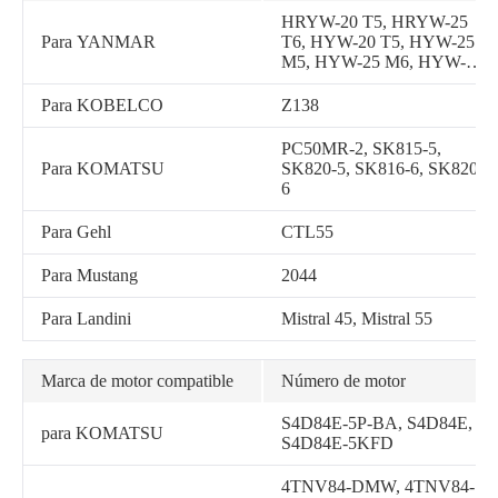
HRYW-20 T5, HRYW-25
Para YANMAR
T6, HYW-20 T5, HYW-25
M5, HYW-25 M6, HYW-25
T6, T3020, T3040, TL120,
ViO55, ViO57
Para KOBELCO
Z138
PC50MR-2, SK815-5,
Para KOMATSU
SK820-5, SK816-6, SK820-
6
Para Gehl
CTL55
Para Mustang
2044
Para Landini
Mistral 45, Mistral 55
Marca de motor compatible
Número de motor
S4D84E-5P-BA, S4D84E,
para KOMATSU
S4D84E-5KFD
4TNV84-DMW, 4TNV84-