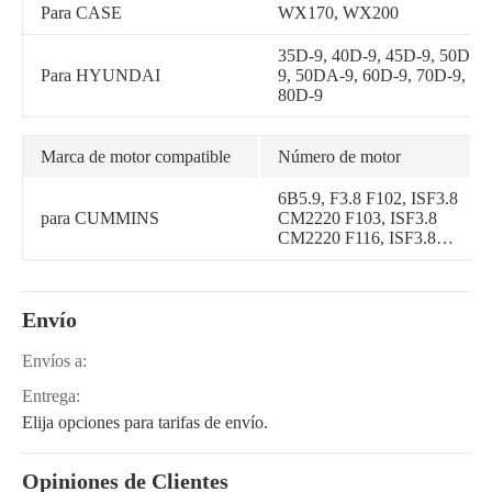
Para CASE
WX170, WX200
35D-9, 40D-9, 45D-9, 50D-
Para HYUNDAI
9, 50DA-9, 60D-9, 70D-9,
80D-9
Marca de motor compatible
Número de motor
6B5.9, F3.8 F102, ISF3.8
para CUMMINS
CM2220 F103, ISF3.8
CM2220 F116, ISF3.8
CM2220 AN, ISF3.8
CM2220, F3.8 CM2350
F120B, F3.8 CM2350
Envío
F128C, F3.8 CM2350
F133C, F3.8 CM2620
F137B, ISF3.8 CM2220
Envíos a:
F110, QSX15 CM570,
Entrega:
QSF3.8 CM2350 F107,
QSF3.8 CM2350 F118,
Elija opciones para tarifas de envío.
QSF3.8 CM2350 F119,
QSF3.8 CM2880 F112,
ISF3.8 CM2350 F109, F3.8
Opiniones de Clientes