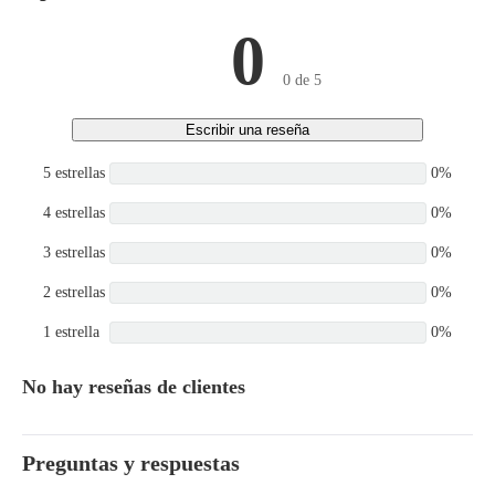
CM2350 F132B, ISF3.8
CM2220 F134B, ISF3.8
0
CM2220 IAN, F3.8
CM2620 F144B, F3.8
0 de 5
CM2620 F149B
Escribir una reseña
5 estrellas
0%
4 estrellas
0%
3 estrellas
0%
2 estrellas
0%
1 estrella
0%
No hay reseñas de clientes
Preguntas y respuestas