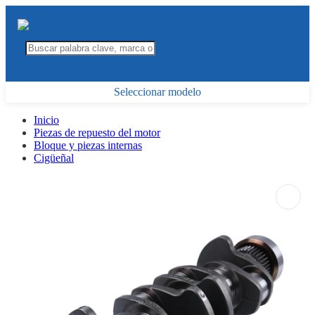
Seleccionar modelo
Inicio
Piezas de repuesto del motor
Bloque y piezas internas
Cigüeñal