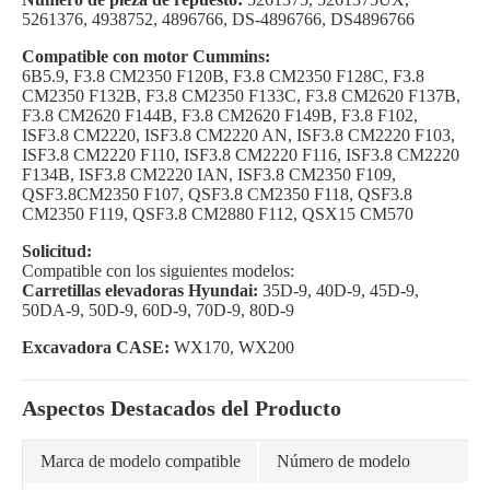
5261376, 4938752, 4896766, DS-4896766, DS4896766
Compatible con motor Cummins:
6B5.9, F3.8 CM2350 F120B, F3.8 CM2350 F128C, F3.8
CM2350 F132B, F3.8 CM2350 F133C, F3.8 CM2620 F137B,
F3.8 CM2620 F144B, F3.8 CM2620 F149B, F3.8 F102,
ISF3.8 CM2220, ISF3.8 CM2220 AN, ISF3.8 CM2220 F103,
ISF3.8 CM2220 F110, ISF3.8 CM2220 F116, ISF3.8 CM2220
F134B, ISF3.8 CM2220 IAN, ISF3.8 CM2350 F109,
QSF3.8CM2350 F107, QSF3.8 CM2350 F118, QSF3.8
CM2350 F119, QSF3.8 CM2880 F112, QSX15 CM570
Solicitud:
Compatible con los siguientes modelos:
Carretillas elevadoras Hyundai:
35D-9, 40D-9, 45D-9,
50DA-9, 50D-9, 60D-9, 70D-9, 80D-9
Excavadora CASE:
WX170, WX200
Aspectos Destacados del Producto
Marca de modelo compatible
Número de modelo