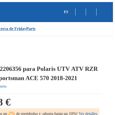
ES
erca de FridayParts
 2206356 para Polaris UTV ATV RZR
portsman ACE 570 2018-2021
nión
8 €
2%
os un
de reembolso y ¡ahorra hasta un 10%!
Ver detalles