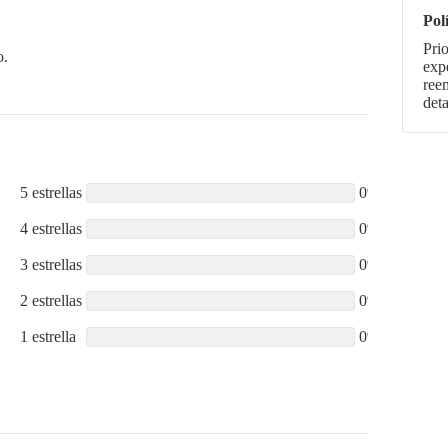
Pol
Pri
o.
expe
ree
deta
5 estrellas
0%
4 estrellas
0%
3 estrellas
0%
2 estrellas
0%
1 estrella
0%