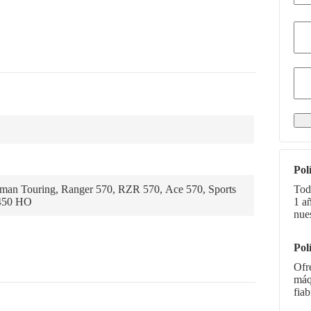
Pol
sman Touring, Ranger 570, RZR 570, Ace 570, Sports
Tod
 450 HO
1 a
nue
Pol
Ofr
máq
fiab