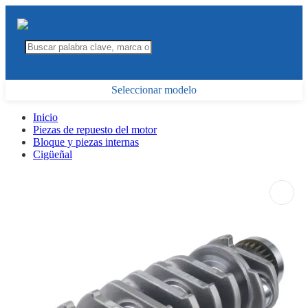
Seleccionar modelo
Inicio
Piezas de repuesto del motor
Bloque y piezas internas
Cigüeñal