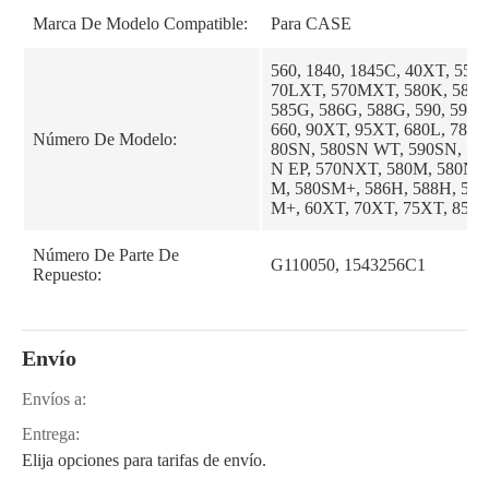
Marca De Modelo Compatible:
Para CASE
560, 1840, 1845C, 40XT, 550E
70LXT, 570MXT, 580K, 580L
585G, 586G, 588G, 590, 590L
660, 90XT, 95XT, 680L, 780D
Número De Modelo:
80SN, 580SN WT, 590SN, 58
N EP, 570NXT, 580M, 580N E
M, 580SM+, 586H, 588H, 59
M+, 60XT, 70XT, 75XT, 85X
Número De Parte De
G110050, 1543256C1
Repuesto:
Envío
Envíos a:
Entrega:
Elija opciones para tarifas de envío.