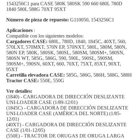
1543256C1 para CASE 580K 580SK 590 660 680L 780D
1840 580L 588G 70XT 95XT
Número de pieza de repuesto:
G110050, 1543256C1
Aplicaciones
:
Compatible con los siguientes modelos:
Cargadores CASE:
680L, 780D, 1840, 1845C, 40XT, 560,
570LXT, 570MXT, 570N EP, 570NXT, 580L, 580M, 580N,
580N EP, 580K, 580SK, 580SL, 580SM, 580SM+, 580SN,
580SN WT, 585G, 586G, 590, 590L, 590SL, 590SM,
590SM+, 590SN, 60XT, 660, 70XT, 75XT, 85XT, 90XT,
95XT
Carretilla elevadora CASE:
585G, 586G, 586H, 588G, 588H
Tractor CASE:
550E, 550G
Ver detalles:
(1840) - CARGADORA DE DIRECCIÓN DESLIZANTE
UNI-LOADER CASE (1/89-12/01)
(1845C) - CARGADORA DE DIRECCIÓN DESLIZANTE
UNI-LOADER CASE (AMÉRICA DEL NORTE) (1/85-
12/01)
(40XT) - CARGADORA DE DIRECCIÓN DESLIZANTE
CASE (1/01-12/05)
(550E) - TRACTOR DE ORUGAS DE ORUGA LARGA