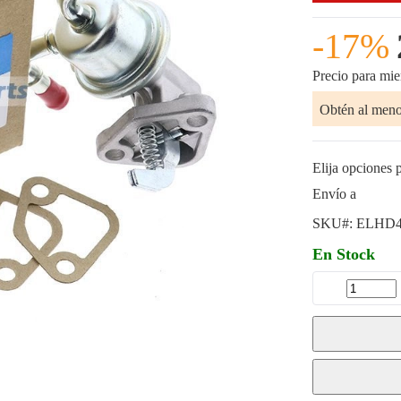
-17%
Precio para mi
Obtén al men
Elija opciones p
Envío a
SKU#:
ELHD4
En Stock