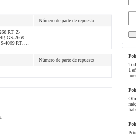
Número de parte de repuesto
268 RT, Z-
 MP, GS-2669
S-4069 RT, Z-
d, Z-45
Pol
Número de parte de repuesto
Tod
1 a
nue
Pol
Ofr
máq
fiab
o.
Pol
Pri