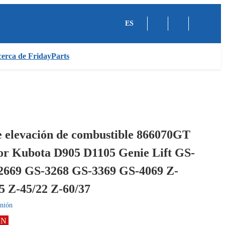
ES
erca de FridayParts
 elevación de combustible 866070GT
or Kubota D905 D1105 Genie Lift GS-
2669 GS-3268 GS-3369 GS-4069 Z-
5 Z-45/22 Z-60/37
nión
ÓN