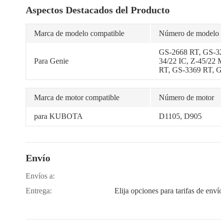
Aspectos Destacados del Producto
Marca de modelo compatible
Número de modelo
GS-2668 RT, GS-3
Para Genie
34/22 IC, Z-45/22
RT, GS-3369 RT, G
60/37 DC/FE Hybri
FE/DC
Marca de motor compatible
Número de motor
para KUBOTA
D1105, D905
Envío
Envíos a:
Entrega:
Elija opciones para tarifas de enví