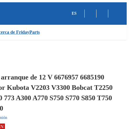
ES
erca de FridayParts
 arranque de 12 V 6676957 6685190
or Kubota V2203 V3300 Bobcat T2250
0 773 A300 A770 S750 S770 S850 T750
0
nión
ÓN