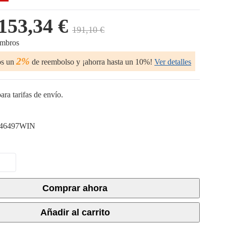
153,34 €
191,10 €
embros
2%
os un
de reembolso y ¡ahorra hasta un 10%!
Ver detalles
ara tarifas de envío.
46497WIN
Comprar ahora
Añadir al carrito