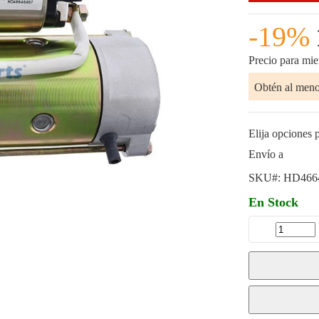
-19%
Precio para mi
Obtén al men
Elija opciones p
Envío a
SKU#:
HD466
En Stock