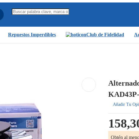
Repuestos Imperdibles
Club de Fidelidad
Ac
Alternad
KAD43P
Añadir Tu Opi
158,3
Obtén al men