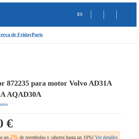
ES
erca de FridayParts
or 872235 para motor Volvo AD31A
-A AQAD30A
nión
0 €
2%
os un
de reembolso y ¡ahorra hasta un 10%!
Ver detalles