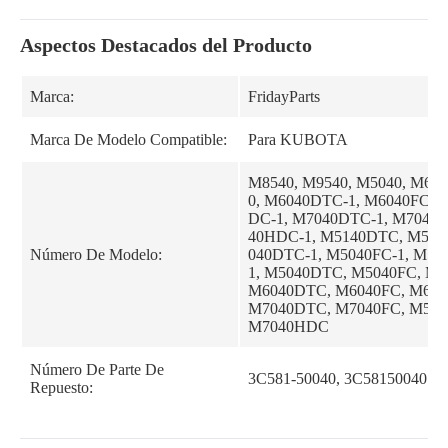
Aspectos Destacados del Producto
Marca:
FridayParts
Marca De Modelo Compatible:
Para KUBOTA
M8540, M9540, M5040, M604
0, M6040DTC-1, M6040FC-1
DC-1, M7040DTC-1, M7040F
40HDC-1, M5140DTC, M514
Número De Modelo:
040DTC-1, M5040FC-1, M5
1, M5040DTC, M5040FC, M
M6040DTC, M6040FC, M60
M7040DTC, M7040FC, M51
M7040HDC
Número De Parte De
3C581-50040, 3C58150040
Repuesto: