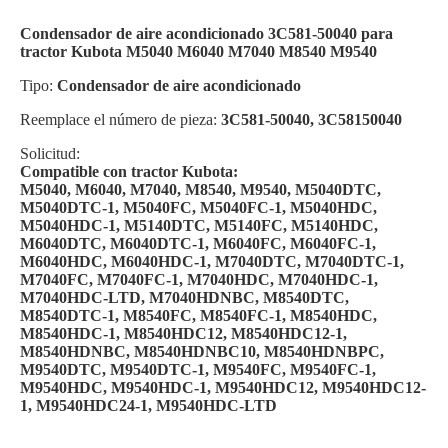
Condensador de aire acondicionado 3C581-50040 para
tractor Kubota M5040 M6040 M7040 M8540 M9540
Tipo:
Condensador de aire acondicionado
Reemplace el número de pieza:
3C581-50040, 3C58150040
Solicitud:
Compatible con tractor Kubota:
M5040, M6040, M7040, M8540, M9540, M5040DTC,
M5040DTC-1, M5040FC, M5040FC-1, M5040HDC,
M5040HDC-1, M5140DTC, M5140FC, M5140HDC,
M6040DTC, M6040DTC-1, M6040FC, M6040FC-1,
M6040HDC, M6040HDC-1, M7040DTC, M7040DTC-1,
M7040FC, M7040FC-1, M7040HDC, M7040HDC-1,
M7040HDC-LTD, M7040HDNBC, M8540DTC,
M8540DTC-1, M8540FC, M8540FC-1, M8540HDC,
M8540HDC-1, M8540HDC12, M8540HDC12-1,
M8540HDNBC, M8540HDNBC10, M8540HDNBPC,
M9540DTC, M9540DTC-1, M9540FC, M9540FC-1,
M9540HDC, M9540HDC-1, M9540HDC12, M9540HDC12-
1, M9540HDC24-1, M9540HDC-LTD