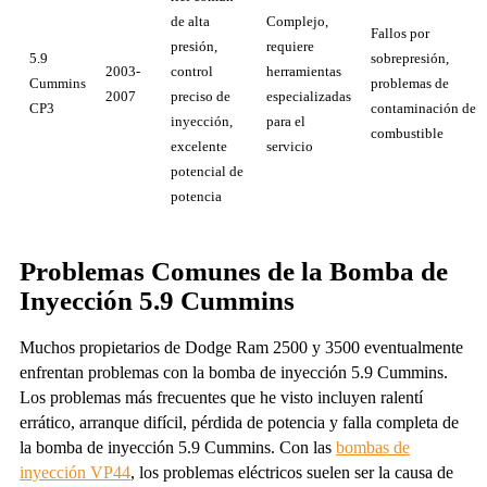
de alta
Complejo,
Fallos por
presión,
requiere
5.9
sobrepresión,
2003-
control
herramientas
Cummins
problemas de
2007
preciso de
especializadas
CP3
contaminación de
inyección,
para el
combustible
excelente
servicio
potencial de
potencia
Problemas Comunes de la Bomba de
Inyección 5.9 Cummins
Muchos propietarios de Dodge Ram 2500 y 3500 eventualmente
enfrentan problemas con la bomba de inyección 5.9 Cummins.
Los problemas más frecuentes que he visto incluyen ralentí
errático, arranque difícil, pérdida de potencia y falla completa de
la bomba de inyección 5.9 Cummins. Con las
bombas de
inyección VP44
, los problemas eléctricos suelen ser la causa de