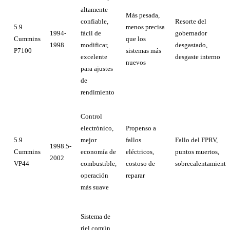
altamente
Más pesada,
confiable,
Resorte del
5.9
menos precisa
1994-
fácil de
gobernador
Cummins
que los
1998
modificar,
desgastado,
P7100
sistemas más
excelente
desgaste interno
nuevos
para ajustes
de
rendimiento
Control
electrónico,
Propenso a
5.9
mejor
fallos
Fallo del FPRV,
1998.5-
Cummins
economía de
eléctricos,
puntos muertos,
2002
VP44
combustible,
costoso de
sobrecalentamiento
operación
reparar
más suave
Sistema de
riel común