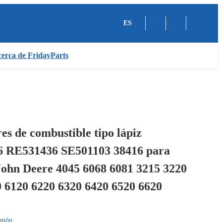
ES
erca de FridayParts
res de combustible tipo lápiz
 RE531436 SE501103 38416 para
John Deere 4045 6068 6081 3215 3220
 6120 6220 6320 6420 6520 6620
nión