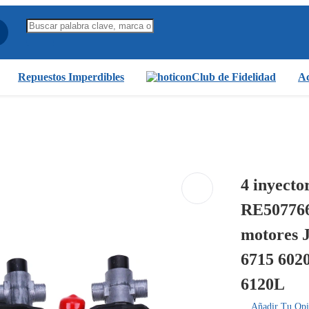
Repuestos Imperdibles
Club de Fidelidad
Ac
4 inyecto
RE507766
motores 
6715 6020
6120L
Añadir Tu Opi