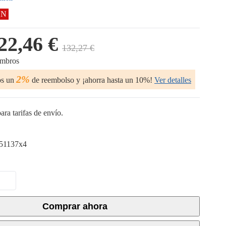
ÓN
22,46 €
132,27 €
embros
2%
os un
de reembolso y ¡ahorra hasta un 10%!
Ver detalles
ara tarifas de envío.
51137x4
Comprar ahora