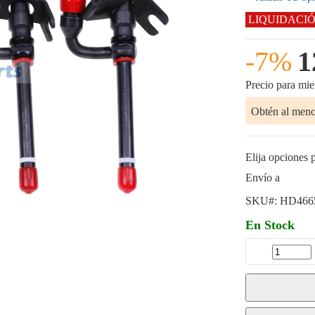
LIQUIDACI
-7%
1
Precio para mi
Obtén al men
Elija opciones p
Envío a
SKU#:
HD466
En Stock