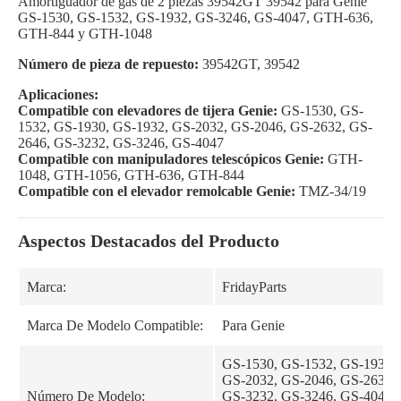
Amortiguador de gas de 2 piezas 39542GT 39542 para Genie
GS-1530, GS-1532, GS-1932, GS-3246, GS-4047, GTH-636,
GTH-844 y GTH-1048
Número de pieza de repuesto:
39542GT, 39542
Aplicaciones:
Compatible con elevadores de tijera Genie:
GS-1530, GS-
1532, GS-1930, GS-1932, GS-2032, GS-2046, GS-2632, GS-
2646, GS-3232, GS-3246, GS-4047
Compatible con manipuladores telescópicos Genie:
GTH-
1048, GTH-1056, GTH-636, GTH-844
Compatible con el elevador remolcable Genie:
TMZ-34/19
Aspectos Destacados del Producto
Marca:
FridayParts
Marca De Modelo Compatible:
Para Genie
GS-1530, GS-1532, GS-1930,
GS-2032, GS-2046, GS-2632,
Número De Modelo:
GS-3232, GS-3246, GS-4047,