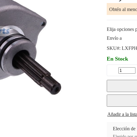
Obtén al men
Elija opciones p
Envío a
SKU#:
LXFPH
En Stock
Añadir a la lis
Elección de
Elegido por su