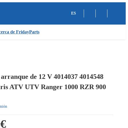
ES
erca de FridayParts
 arranque de 12 V 4014037 4014548
aris ATV UTV Ranger 1000 RZR 900
nión
 €