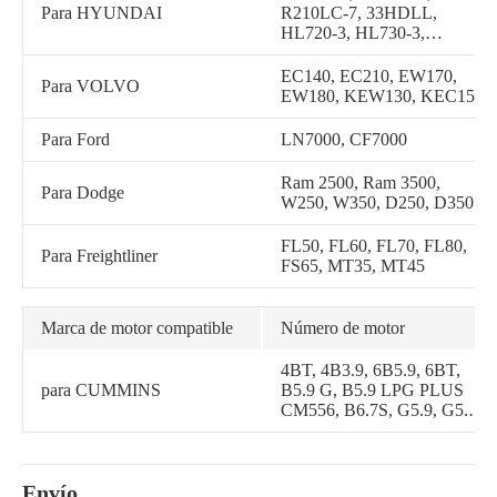
Para HYUNDAI
R210LC-7, 33HDLL,
HL720-3, HL730-3,
HL730TM-3, HL740-3,
HL740TM-3, R220LC-9S,
EC140, EC210, EW170,
Para VOLVO
R140LC-9S, R160LC-9S,
EW180, KEW130, KEC150
R160LC-3, R130LC,
R130W, R170W-3,
Para Ford
LN7000, CF7000
R140LC-7, HL757-7,
HL757TM-7, HL740-7,
Ram 2500, Ram 3500,
Para Dodge
HL740TM-7, R220LC-7,
W250, W350, D250, D350
R250LC-7, R200W-3,
R180LC-3, R200NLC-3,
FL50, FL60, FL70, FL80,
R130LC-3, R210NLC-7,
Para Freightliner
FS65, MT35, MT45
R200LC, HDF35A-2,
R250LC-3, HDF70A,
HL750, HL750TM, R200W,
Marca de motor compatible
Número de motor
R200W-2, HL17C, HL730-
7, HL730TM-7, R210LC-3,
4BT, 4B3.9, 6B5.9, 6BT,
HL750-3, R210LC-3_LL,
para CUMMINS
B5.9 G, B5.9 LPG PLUS
HDF35AII, HDF45AII,
CM556, B6.7S, G5.9, G5.9
HDF50A, H70, H70LGP,
CM558, ISB (CHRYSLER),
H80, H80LGP, HL720-3C,
ISB CM550, ISB5.9G
HL730-3C, HL730TM-3C,
CM2180, QSB3.9 30
HL750TM3, HL740-3ATM,
Envío
CM550, N14 CELECT,
HL740TM-3A, RB160LC-