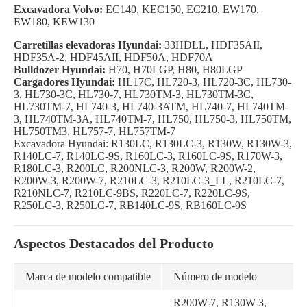
Excavadora Volvo:
EC140, KEC150, EC210, EW170,
EW180, KEW130
Carretillas elevadoras Hyundai:
33HDLL, HDF35AII,
HDF35A-2, HDF45AII, HDF50A, HDF70A
Bulldozer Hyundai:
H70, H70LGP, H80, H80LGP
Cargadores Hyundai:
HL17C, HL720-3, HL720-3C, HL730-
3, HL730-3C, HL730-7, HL730TM-3, HL730TM-3C,
HL730TM-7, HL740-3, HL740-3ATM, HL740-7, HL740TM-
3, HL740TM-3A, HL740TM-7, HL750, HL750-3, HL750TM,
HL750TM3, HL757-7, HL757TM-7
Excavadora Hyundai: R130LC, R130LC-3, R130W, R130W-3,
R140LC-7, R140LC-9S, R160LC-3, R160LC-9S, R170W-3,
R180LC-3, R200LC, R200NLC-3, R200W, R200W-2,
R200W-3, R200W-7, R210LC-3, R210LC-3_LL, R210LC-7,
R210NLC-7, R210LC-9BS, R220LC-7, R220LC-9S,
R250LC-3, R250LC-7, RB140LC-9S, RB160LC-9S
Aspectos Destacados del Producto
Marca de modelo compatible
Número de modelo
R200W-7, R130W-3,