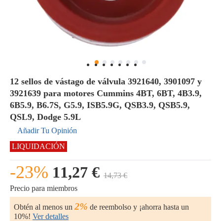
12 sellos de vástago de válvula 3921640, 3901097 y
3921639 para motores Cummins 4BT, 6BT, 4B3.9,
6B5.9, B6.7S, G5.9, ISB5.9G, QSB3.9, QSB5.9,
QSL9, Dodge 5.9L
Añadir Tu Opinión
LIQUIDACIÓN
-23%
11,27 €
14,73 €
Precio para miembros
2%
Obtén al menos un
de reembolso y ¡ahorra hasta un
10%!
Ver detalles