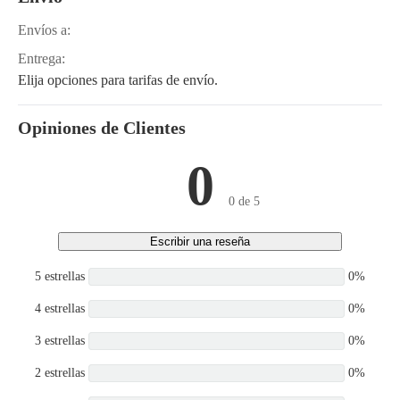
ISBe4 CM850, QSL9
9S, RB140LC-9S, R210LC-
CM554, QSB5.9 CM550
9BS
Envíos a:
Entrega:
Elija opciones para tarifas de envío.
Opiniones de Clientes
0
0 de 5
Escribir una reseña
5 estrellas
0%
4 estrellas
0%
3 estrellas
0%
2 estrellas
0%