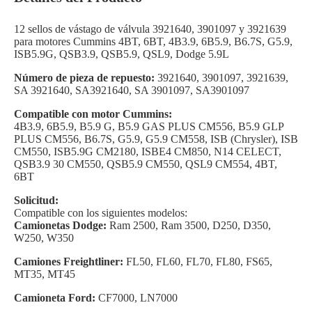
12 sellos de vástago de válvula 3921640, 3901097 y 3921639
para motores Cummins 4BT, 6BT, 4B3.9, 6B5.9, B6.7S, G5.9,
ISB5.9G, QSB3.9, QSB5.9, QSL9, Dodge 5.9L
Número de pieza de repuesto:
3921640, 3901097, 3921639,
SA 3921640, SA3921640, SA 3901097, SA3901097
Compatible con motor Cummins:
4B3.9, 6B5.9, B5.9 G, B5.9 GAS PLUS CM556, B5.9 GLP
PLUS CM556, B6.7S, G5.9, G5.9 CM558, ISB (Chrysler), ISB
CM550, ISB5.9G CM2180, ISBE4 CM850, N14 CELECT,
QSB3.9 30 CM550, QSB5.9 CM550, QSL9 CM554, 4BT,
6BT
Solicitud:
Compatible con los siguientes modelos:
Camionetas Dodge:
Ram 2500, Ram 3500, D250, D350,
W250, W350
Camiones Freightliner:
FL50, FL60, FL70, FL80, FS65,
MT35, MT45
Camioneta Ford:
CF7000, LN7000