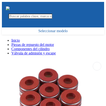
Seleccionar modelo
Inicio
Piezas de repuesto del motor
Componentes del cilindro
Válvula de admisión y escape